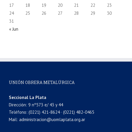
17
18
19
20
21
22
23
24
25
26
27
28
29
30
31
« Jun
UNIÓN OBRERA METALÚRGICA
Seccional La Plata
Dirección: 9 nº573 e/ 43 y 44
Teléfono: (0221) 421-8624 · (0221) 482-0465
Mail: administracion@uomlaplata.org.ar