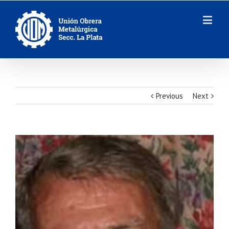
Previous
Next
View
Larger
Image